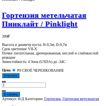
Гортензия метельчатая
Пинклайт / Pinklight
399
₽
Высота и диаметр куста: Н-0,5м; D-0,7м
Срок цветения: VII-X
Почва: питательная, дренированная, кислой и слабокислой
реакции
Зимостойкость: 4 Зона (USDA) до -34С
Цена
P9 СВОЁ ЧЕРЕНКОВАНИЕ
Очистить
Количество
товара
Гортензия
В корзину
метельчатая
Артикул:
Н/Д
Категории:
Гортензия
,
Гортензия метельчатая
Пинклайт
/