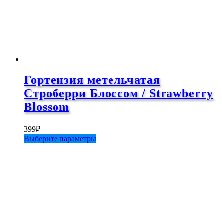
Гортензия метельчатая
Строберри Блоссом / Strawberry
Blossom
399
₽
Этот
Выберите параметры
товар
имеет
несколько
вариаций.
Опции
можно
выбрать
на
странице