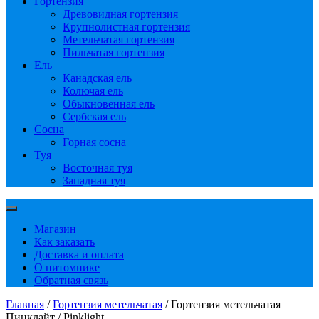
Гортензия
Древовидная гортензия
Крупнолистная гортензия
Метельчатая гортензия
Пильчатая гортензия
Ель
Канадская ель
Колючая ель
Обыкновенная ель
Сербская ель
Сосна
Горная сосна
Туя
Восточная туя
Западная туя
Магазин
Как заказать
Доставка и оплата
О питомнике
Обратная связь
Главная
/
Гортензия метельчатая
/ Гортензия метельчатая
Пинклайт / Pinklight