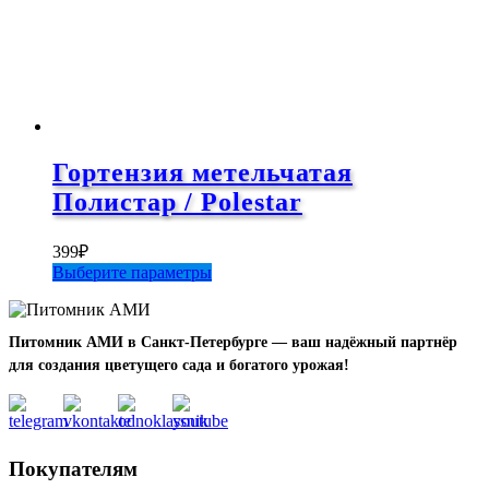
Гортензия метельчатая
Полистар / Polestar
399
₽
Этот
Выберите параметры
товар
имеет
несколько
Питомник АМИ в Санкт-Петербурге — ваш надёжный партнёр
вариаций.
для создания цветущего сада и богатого урожая!
Опции
можно
выбрать
на
странице
Покупателям
товара.