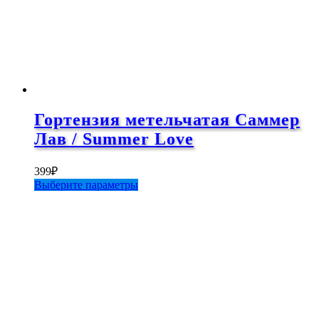
товара.
Гортензия метельчатая Саммер
Лав / Summer Love
399
₽
Этот
Выберите параметры
товар
имеет
несколько
вариаций.
Опции
можно
выбрать
на
странице
товара.