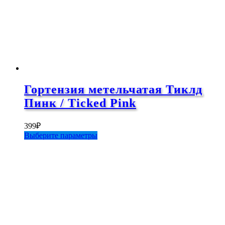
товара.
Гортензия метельчатая Тиклд
Пинк / Ticked Pink
399
₽
Этот
Выберите параметры
товар
имеет
несколько
вариаций.
Опции
можно
выбрать
на
странице