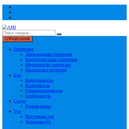
Перейти
к
содержимому
СПРАВОЧНИК
Гортензия
Древовидная гортензия
Крупнолистная гортензия
Метельчатая гортензия
Пильчатая гортензия
Ель
Канадская ель
Колючая ель
Обыкновенная ель
Сербская ель
Сосна
Горная сосна
Туя
Восточная туя
Западная туя