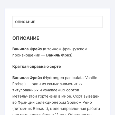
Vanille
Fraise
ОПИСАНИЕ
ОПИСАНИЕ
Ванилла Фрейз
(в точном французском
произношении —
Ваниль Фрез
)
Краткая справка о сорте
Ванилла Фрейз
(Hydrangea paniculata ‘Vanille
Fraise’) — один из самых знаменитых,
титулованных и узнаваемых сортов
метельчатой гортензии в мире. Сорт выведен
во Франции селекционером Эриком Рено
(питомник Renault), целенаправленная работа
над ним велась более 11 лет. Официально