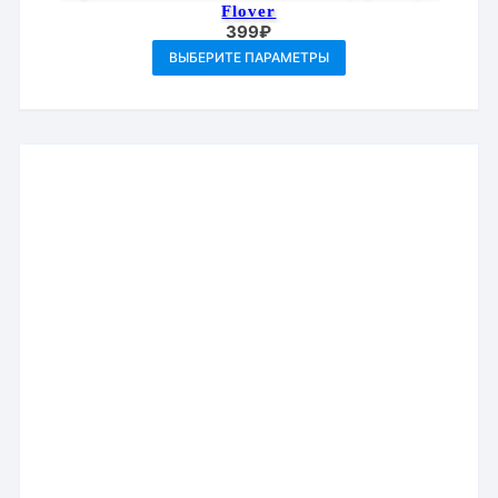
Flover
399
₽
Этот
ВЫБЕРИТЕ ПАРАМЕТРЫ
товар
имеет
несколько
вариаций.
Опции
можно
выбрать
на
странице
товара.