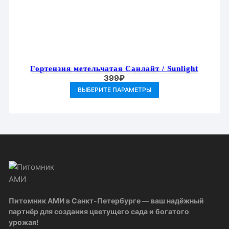
Гортензия метельчатая Санлайт / Sunlight
399
₽
Этот
ВЫБЕРИТЕ ПАРАМЕТРЫ
товар
имеет
несколько
вариаций.
Опции
можно
выбрать
на
странице
Питомник АМИ в Санкт-Петербурге — ваш надёжный
товара.
партнёр для создания цветущего сада и богатого
урожая!