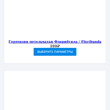
Гортензия метельчатая Флорибунда / Floribunda
399
₽
Этот
ВЫБЕРИТЕ ПАРАМЕТРЫ
товар
имеет
несколько
вариаций.
Опции
можно
выбрать
на
странице
товара.