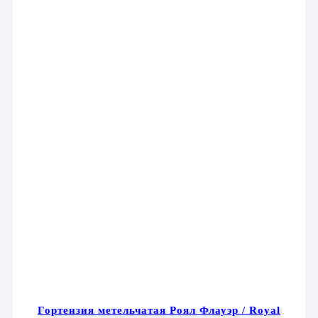
Опции
можно
выбрать
на
странице
товара.
Гортензия метельчатая Роял Флауэр / Royal