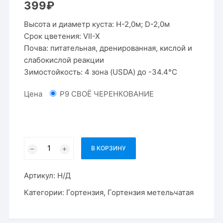
399
₽
Высота и диаметр куста: Н-2,0м; D-2,0м
Срок цветения: VII-X
Почва: питательная, дренированная, кислой и
слабокислой реакции
Зимостойкость: 4 зона (USDA) до -34.4°C
Цена
P9 СВОЁ ЧЕРЕНКОВАНИЕ
Количество
В КОРЗИНУ
товара
Гортензия
Артикул:
Н/Д
метельчатая
Ванилла
Категории:
Гортензия
,
Гортензия метельчатая
Фрейз
/