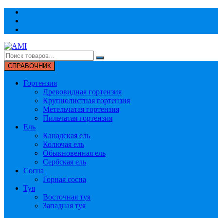
Перейти
к
содержимому
СПРАВОЧНИК
Гортензия
Древовидная гортензия
Крупнолистная гортензия
Метельчатая гортензия
Пильчатая гортензия
Ель
Канадская ель
Колючая ель
Обыкновенная ель
Сербская ель
Сосна
Горная сосна
Туя
Восточная туя
Западная туя