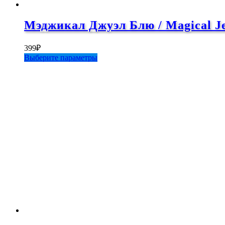
Мэджикал Джуэл Блю / Magical Je
399
₽
Этот
Выберите параметры
товар
имеет
несколько
вариаций.
Опции
можно
выбрать
на
странице
товара.