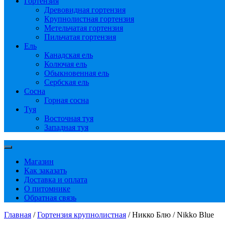
Гортензия
Древовидная гортензия
Крупнолистная гортензия
Метельчатая гортензия
Пильчатая гортензия
Ель
Канадская ель
Колючая ель
Обыкновенная ель
Сербская ель
Сосна
Горная сосна
Туя
Восточная туя
Западная туя
Магазин
Как заказать
Доставка и оплата
О питомнике
Обратная связь
Главная
/
Гортензия крупнолистная
/ Никко Блю / Nikko Blue