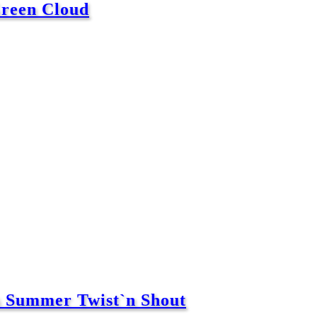
reen Cloud
 Summer Twist`n Shout