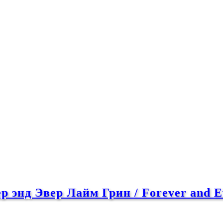
 энд Эвер Лайм Грин / Forever and E