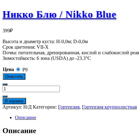
Никко Блю / Nikko Blue
399
₽
Высота и диаметр куста: Н-0,0м; D-0,0м
Срок цветения: VII-X
Почва: питательная, дренированная, кислой и слабокислой реа
Зимостойкость: 6 зона (USDA) до -23.3°C
Цена
Р9
Очистить
Количество
товара
Никко
В корзину
Блю
Артикул:
Н/Д
Категории:
Гортензия
,
Гортензия крупнолистная
/
Nikko
Описание
Blue
Описание