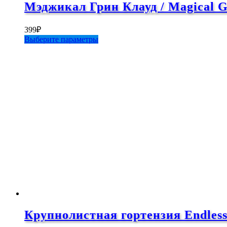
Мэджикал Грин Клауд / Magical G
399
₽
Этот
Выберите параметры
товар
имеет
несколько
вариаций.
Опции
можно
выбрать
на
странице
товара.
Крупнолистная гортензия Endless