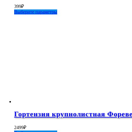
399
₽
Этот
Выберите параметры
товар
имеет
несколько
вариаций.
Опции
можно
выбрать
на
странице
товара.
Гортензия крупнолистная Форевер
2499
₽