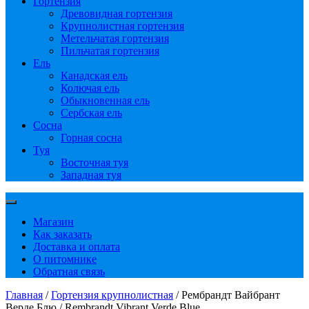
Гортензия
Древовидная гортензия
Крупнолистная гортензия
Метельчатая гортензия
Пильчатая гортензия
Ель
Канадская ель
Колючая ель
Обыкновенная ель
Сербская ель
Сосна
Горная сосна
Туя
Восточная туя
Западная туя
Магазин
Как заказать
Доставка и оплата
О питомнике
Обратная связь
Главная
/
Гортензия крупнолистная
/ Рембрандт Вайбрант
Верде Блю / Rembrandt Vibrant Verde Blue