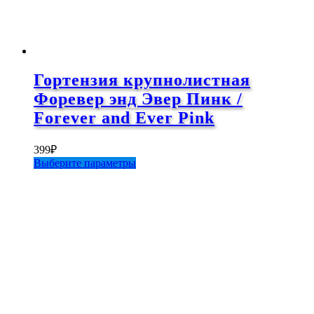
Гортензия крупнолистная
Форевер энд Эвер Пинк /
Forever and Ever Pink
399
₽
Этот
Выберите параметры
товар
имеет
несколько
вариаций.
Опции
можно
выбрать
на
странице
товара.