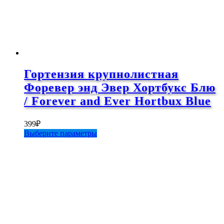
Гортензия крупнолистная
Форевер энд Эвер Хортбукс Блю
/ Forever and Ever Hortbux Blue
399
₽
Этот
Выберите параметры
товар
имеет
несколько
вариаций.
Опции
можно
выбрать
на
странице
товара.