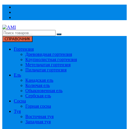
Перейти
к
содержимому
СПРАВОЧНИК
Гортензия
Древовидная гортензия
Крупнолистная гортензия
Метельчатая гортензия
Пильчатая гортензия
Ель
Канадская ель
Колючая ель
Обыкновенная ель
Сербская ель
Сосна
Горная сосна
Туя
Восточная туя
Западная туя