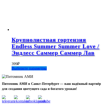
Крупнолистная гортензия
Endless Summer Summer Love /
Эндлесс Саммер Саммер Лав
399
₽
Этот
Выберите параметры
товар
имеет
несколько
Питомник АМИ в Санкт-Петербурге — ваш надёжный партнёр
вариаций.
для создания цветущего сада и богатого урожая!
Опции
можно
выбрать
на
странице