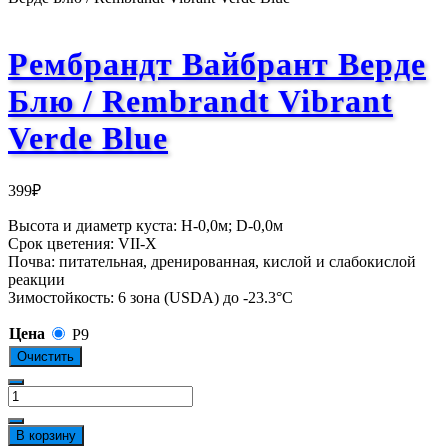
Рембрандт Вайбрант Верде
Блю / Rembrandt Vibrant
Verde Blue
399
₽
Высота и диаметр куста: Н-0,0м; D-0,0м
Срок цветения: VII-X
Почва: питательная, дренированная, кислой и слабокислой
реакции
Зимостойкость: 6 зона (USDA) до -23.3°C
Цена
Р9
Очистить
Количество
товара
Рембрандт
В корзину
Вайбрант