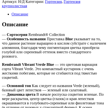
Артикул:
Н/Д
Категории:
Гортензия
,
Гортензия
Верде
крупнолистная
Блю
/
Описание
Rembrandt
Vibrant
Описание
Verde
Blue
—
Сортосерия
Rembrandt® Collection
—
Особенность названия
Приставка
Blue
указывает на то,
что данное растение выращено в кислом субстрате с наличием
алюминия, благодаря чему пигментация цветка приобрела
голубой или сиреневый оттенок вместо стандартного
розового.
Rembrandt Vibrant Verde Blue
— это цветовая вариация
сорта Vibrant Verde. Это компактный кустарник с очень
жесткими побегами, которые не сгибаются под тяжестью
соцветий.
—
Основной тон
Как следует из названия Verde (зеленый),
базовый цвет лепестков — зеленый или салатовый.
—
Динамика цвета
В начале роспуска соцветия зеленые. По
мере раскрытия, центр цветка (глазок) и края лепестков
окрашиваются в голубовато-сиреневые или фиолетовые тона
(в отличие от розовых у стандартной формы). К осени