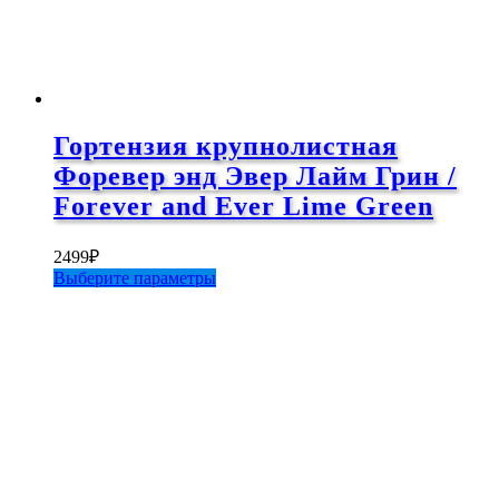
Гортензия крупнолистная
Форевер энд Эвер Лайм Грин /
Forever and Ever Lime Green
2499
₽
Этот
Выберите параметры
товар
имеет
несколько
вариаций.
Опции
можно
выбрать
на
странице
товара.