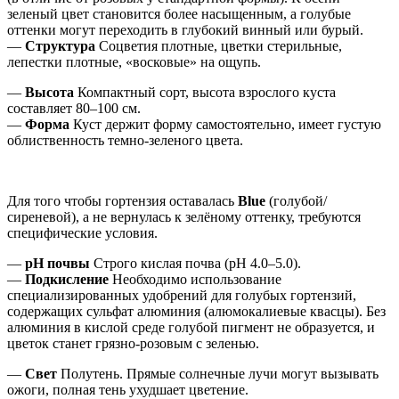
зеленый цвет становится более насыщенным, а голубые
оттенки могут переходить в глубокий винный или бурый.
—
Структура
Соцветия плотные, цветки стерильные,
лепестки плотные, «восковые» на ощупь.
—
Высота
Компактный сорт, высота взрослого куста
составляет 80–100 см.
—
Форма
Куст держит форму самостоятельно, имеет густую
облиственность темно-зеленого цвета.
Для того чтобы гортензия оставалась
Blue
(голубой/
сиреневой), а не вернулась к зелёному оттенку, требуются
специфические условия.
—
pH почвы
Строго кислая почва (pH 4.0–5.0).
—
Подкисление
Необходимо использование
специализированных удобрений для голубых гортензий,
содержащих сульфат алюминия (алюмокалиевые квасцы). Без
алюминия в кислой среде голубой пигмент не образуется, и
цветок станет грязно-розовым с зеленью.
—
Свет
Полутень. Прямые солнечные лучи могут вызывать
ожоги, полная тень ухудшает цветение.