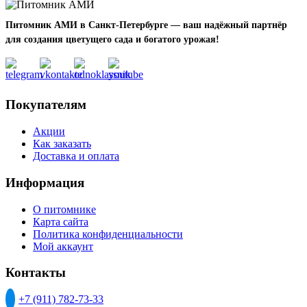
имеет
несколько
Питомник АМИ в Санкт-Петербурге — ваш надёжный партнёр
вариаций.
для создания цветущего сада и богатого урожая!
Опции
можно
выбрать
на
странице
Покупателям
товара.
Акции
Как заказать
Доставка и оплата
Информация
О питомнике
Карта сайта
Политика конфиденциальности
Мой аккаунт
Контакты
+7 (911) 782-73-33