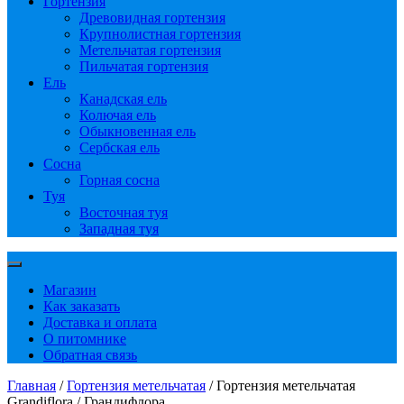
Гортензия
Древовидная гортензия
Крупнолистная гортензия
Метельчатая гортензия
Пильчатая гортензия
Ель
Канадская ель
Колючая ель
Обыкновенная ель
Сербская ель
Сосна
Горная сосна
Туя
Восточная туя
Западная туя
Магазин
Как заказать
Доставка и оплата
О питомнике
Обратная связь
Главная
/
Гортензия метельчатая
/ Гортензия метельчатая
Grandiflora / Грандифлора