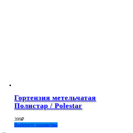
имеет
несколько
вариаций.
Опции
можно
выбрать
на
странице
товара.
Гортензия метельчатая
Полистар / Polestar
399
₽
Этот
Выберите параметры
товар