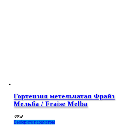
товар
имеет
несколько
вариаций.
Опции
можно
выбрать
на
странице
товара.
Гортензия метельчатая Фрайз
Мельба / Fraise Melba
399
₽
Этот
Выберите параметры
товар