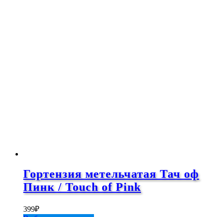
Гортензия метельчатая Тач оф
Пинк / Touch of Pink
399
₽