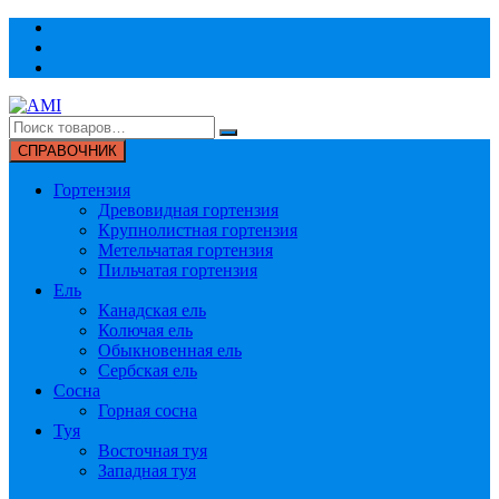
Перейти
к
содержимому
СПРАВОЧНИК
Гортензия
Древовидная гортензия
Крупнолистная гортензия
Метельчатая гортензия
Пильчатая гортензия
Ель
Канадская ель
Колючая ель
Обыкновенная ель
Сербская ель
Сосна
Горная сосна
Туя
Восточная туя
Западная туя