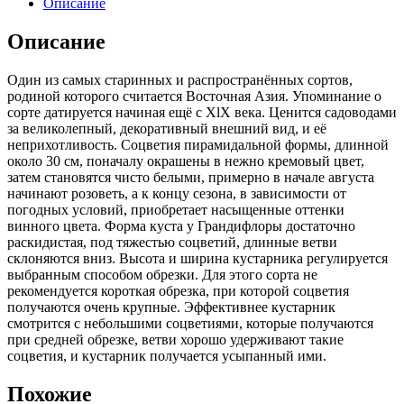
Описание
Грандифлора
Описание
Один из самых старинных и распространённых сортов,
родиной которого считается Восточная Азия. Упоминание о
сорте датируется начиная ещё с XlX века. Ценится садоводами
за великолепный, декоративный внешний вид, и её
неприхотливость. Соцветия пирамидальной формы, длинной
около 30 см, поначалу окрашены в нежно кремовый цвет,
затем становятся чисто белыми, примерно в начале августа
начинают розоветь, а к концу сезона, в зависимости от
погодных условий, приобретает насыщенные оттенки
винного цвета. Форма куста у Грандифлоры достаточно
раскидистая, под тяжестью соцветий, длинные ветви
склоняются вниз. Высота и ширина кустарника регулируется
выбранным способом обрезки. Для этого сорта не
рекомендуется короткая обрезка, при которой соцветия
получаются очень крупные. Эффективнее кустарник
смотрится с небольшими соцветиями, которые получаются
при средней обрезке, ветви хорошо удерживают такие
соцветия, и кустарник получается усыпанный ими.
Похожие