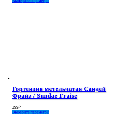
Этот
Выберите параметры
товар
имеет
несколько
вариаций.
Опции
можно
выбрать
на
странице
товара.
Гортензия метельчатая Сандей
Фрайз / Sundae Fraise
399
₽
Этот
Выберите параметры