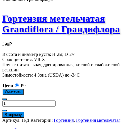
Гортензия метельчатая
Grandiflora / Грандифлора
399
₽
Высота и диаметр куста: Н-2м; D-2м
Срок цветения: VII-X
Почва: питательная, дренированная, кислой и слабокислой
реакции
Зимостойкость: 4 Зона (USDA) до -34С
Цена
Р9
Очистить
Количество
товара
Гортензия
В корзину
метельчатая
Артикул:
Н/Д
Категории:
Гортензия
,
Гортензия метельчатая
Grandiflora
/