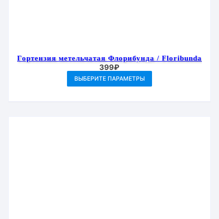
Гортензия метельчатая Флорибунда / Floribunda
399
₽
Этот
ВЫБЕРИТЕ ПАРАМЕТРЫ
товар
имеет
несколько
вариаций.
Опции
можно
выбрать
на
странице
товара.