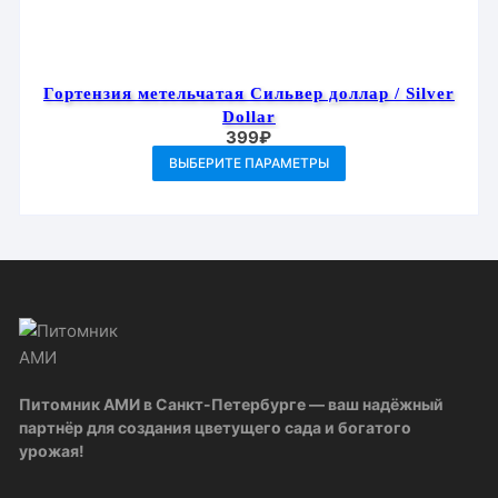
Гортензия метельчатая Сильвер доллар / Silver
Dollar
399
₽
Этот
ВЫБЕРИТЕ ПАРАМЕТРЫ
товар
имеет
несколько
вариаций.
Опции
можно
выбрать
на
странице
Питомник АМИ в Санкт-Петербурге — ваш надёжный
товара.
партнёр для создания цветущего сада и богатого
урожая!