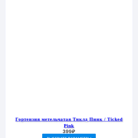
выбрать
на
странице
товара.
Гортензия метельчатая Тиклд Пинк / Ticked
Pink
399
₽
Этот