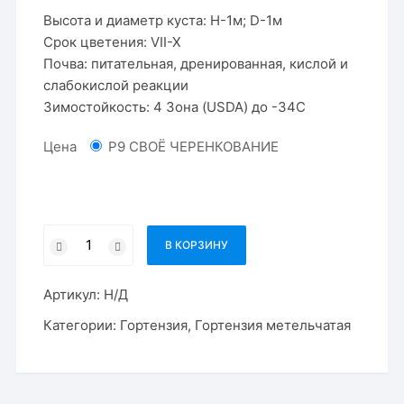
Высота и диаметр куста: Н-1м; D-1м
Срок цветения: VII-X
Почва: питательная, дренированная, кислой и
слабокислой реакции
Зимостойкость: 4 Зона (USDA) до -34С
Цена
P9 СВОЁ ЧЕРЕНКОВАНИЕ
Количество
В КОРЗИНУ
товара
Гортензия
Артикул:
Н/Д
метельчатая
Саммер
Категории:
Гортензия
,
Гортензия метельчатая
Лав
/
Summer