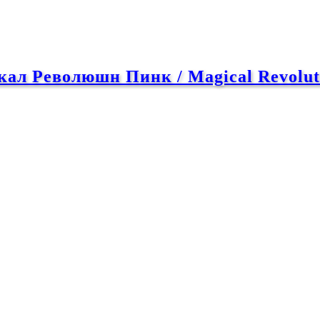
ал Революшн Пинк / Magical Revolut