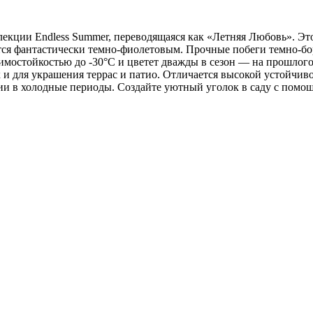
лекции Endless Summer, переводящаяся как «Летняя Любовь». Эт
тся фантастически темно-фиолетовым. Прочные побеги темно-бор
имостойкостью до -30°C и цветет дважды в сезон — на прошлого
к и для украшения террас и патио. Отличается высокой устойчиво
и в холодные периоды. Создайте уютный уголок в саду с помощ