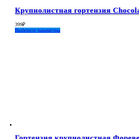
Крупнолистная гортензия Chocolat
399
₽
Этот
Выберите параметры
товар
имеет
несколько
вариаций.
Опции
можно
выбрать
на
странице
товара.
Гортензия крупнолистная Форевер