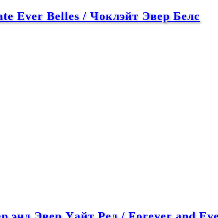
e Ever Belles / Чоклэйт Эвер Белс
 энд Эвер Уайт Ред / Forever and Ev