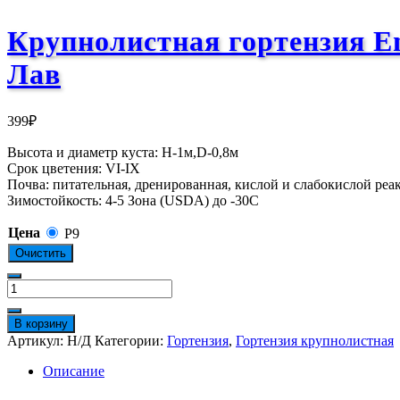
Крупнолистная гортензия E
Лав
399
₽
Высота и диаметр куста: Н-1м,D-0,8м
Срок цветения: VI-IX
Почва: питательная, дренированная, кислой и слабокислой реа
Зимостойкость: 4-5 Зона (USDA) до -30С
Цена
Р9
Очистить
Количество
товара
Крупнолистная
В корзину
гортензия
Артикул:
Н/Д
Категории:
Гортензия
,
Гортензия крупнолистная
Endless
Summer
Описание
Summer
Love