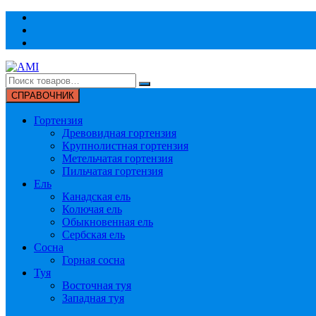
Перейти
к
содержимому
СПРАВОЧНИК
Гортензия
Древовидная гортензия
Крупнолистная гортензия
Метельчатая гортензия
Пильчатая гортензия
Ель
Канадская ель
Колючая ель
Обыкновенная ель
Сербская ель
Сосна
Горная сосна
Туя
Восточная туя
Западная туя