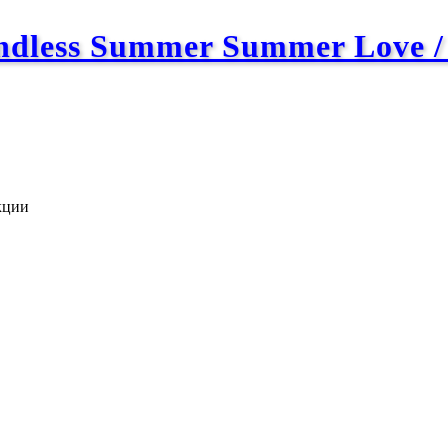
ndless Summer Summer Love 
кции