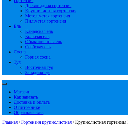
Гортензия
Древовидная гортензия
Крупнолистная гортензия
Метельчатая гортензия
Пильчатая гортензия
Ель
Канадская ель
Колючая ель
Обыкновенная ель
Сербская ель
Сосна
Горная сосна
Туя
Восточная туя
Западная туя
Магазин
Как заказать
Доставка и оплата
О питомнике
Обратная связь
Главная
/
Гортензия крупнолистная
/ Крупнолистная гортензия