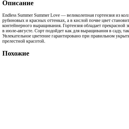
Описание
/
Эндлесс
Endless Summer Summer Love — великолепная гортензия из кол
Саммер
рубиновых и красных оттенках, а в кислой почве цвет станови
Саммер
контейнерного выращивания. Гортензия обладает прекрасной з
Лав
в июле-августе. Сорт подойдет как для выращивания в саду, та
Увлекательное цветение гарантировано при правильном укрыти
прелестной красотой.
Похожие