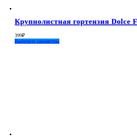
Крупнолистная гортензия Dolce F
399
₽
Этот
Выберите параметры
товар
имеет
несколько
вариаций.
Опции
можно
выбрать
на
странице
товара.