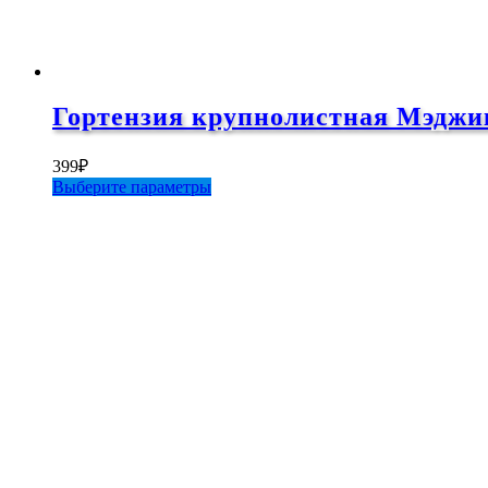
Гортензия крупнолистная Мэджик
399
₽
Этот
Выберите параметры
товар
имеет
несколько
вариаций.
Опции
можно
выбрать
на
странице
товара.