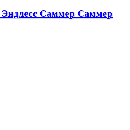
/ Эндлесс Саммер Саммер